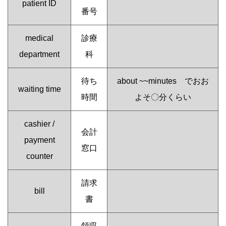
patient ID
番号
medical
診療
department
科
待ち
about ~~minutes でおお
waiting time
時間
よそ〇分くらい
cashier /
会計
payment
窓口
counter
請求
bill
書
領収