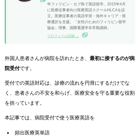
年フィリピン・セブ島で英語留学。2015年4月
に医療従事者向け医療英語スクールHLCAを設
立。医療従事者の英語学習・海外キャリア・医
療通訳を支援。「女性のためのフィリピン留学
協会」理事、国際看護学非常勤講師。
プロフィール詳細 →
外国人患者さんが病院を訪れたとき、
最初に接するのが病
院受付
です。
受付での英語対応は、診療の流れを円滑にするだけでな
く、患者さんの不安を和らげ、医療安全を守る重要な役割
を担っています。
本記事では、病院受付
で使う医療英語を
頻出医療英単語