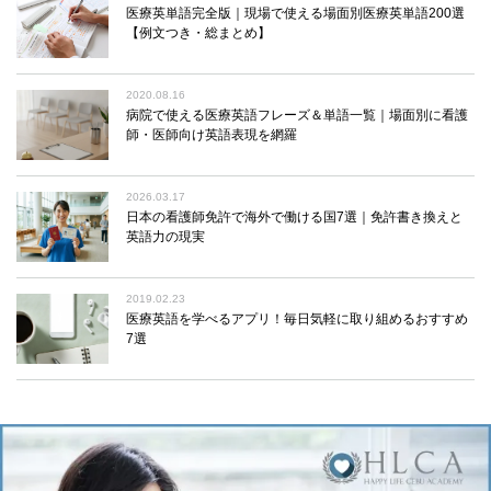
医療英単語完全版｜現場で使える場面別医療英単語200選
【例文つき・総まとめ】
2020.08.16
病院で使える医療英語フレーズ＆単語一覧｜場面別に看護
師・医師向け英語表現を網羅
2026.03.17
日本の看護師免許で海外で働ける国7選｜免許書き換えと
英語力の現実
2019.02.23
医療英語を学べるアプリ！毎日気軽に取り組めるおすすめ
7選