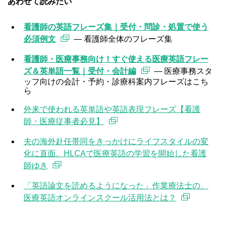
あわせて読みたい
看護師の英語フレーズ集｜受付・問診・処置で使う
必須例文
— 看護師全体のフレーズ集
看護師・医療事務向け！すぐ使える医療英語フレー
ズ＆英単語一覧｜受付・会計編
— 医療事務スタ
ッフ向けの会計・予約・診療科案内フレーズはこち
ら
外来で使われる英単語や英語表現フレーズ【看護
師・医療従事者必見】
夫の海外赴任帯同をきっかけにライフスタイルの変
化に直面。HLCAで医療英語の学習を開始した看護
師ゆき
「英語論文を読めるようになった」作業療法士の、
医療英語オンラインスクール活用法とは？