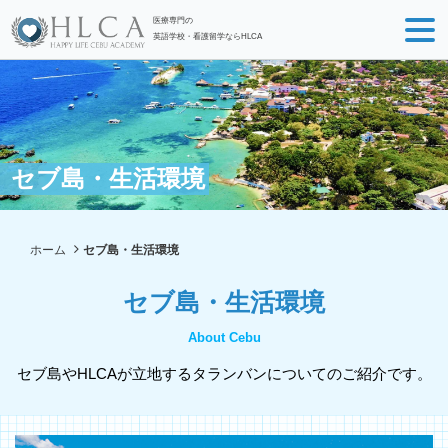
医療専門の
英語学校・看護留学ならHLCA
セブ島・生活環境
ホーム
セブ島・生活環境
セブ島・生活環境
About Cebu
セブ島やHLCAが立地するタランバンについてのご紹介です。