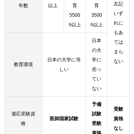
左記
年数
以上
育
育
いず
5500
3500
れに
h以上
h以上
もあ
日本
ては
の大
まら
日本の大学に等
学に
ない
教育環境
しい
劣っ
てい
ない
予備
受験
適応受験資
試験
医師国家試験
資格
格
受験
なし
資格