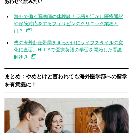
あわせて読みたい
海外で働く看護師の体験談！英語を活かし医療通訳
や保険対応をするフィリピンのクリニック業務と
は？
夫の海外赴任帯同をきっかけにライフスタイルの変
化に直面。HLCAで医療英語の学習を開始した看護
師ゆき
まとめ：やめとけと言われても海外医学部への留学
を有意義に！