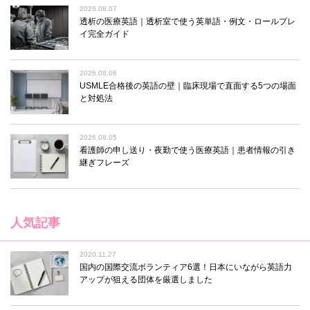
2026.08.07
透析の医療英語｜透析室で使う英単語・例文・ロールプレ
イ完全ガイド
2026.08.06
USMLE合格後の英語の壁｜臨床現場で直面する5つの場面
と対処法
2026.08.05
看護師の申し送り・夜勤で使う医療英語｜患者情報の引き
継ぎフレーズ
人気記事
2020.11.27
国内の国際交流ボランティア6選！日本にいながら英語力
アップが狙える団体を厳選しました