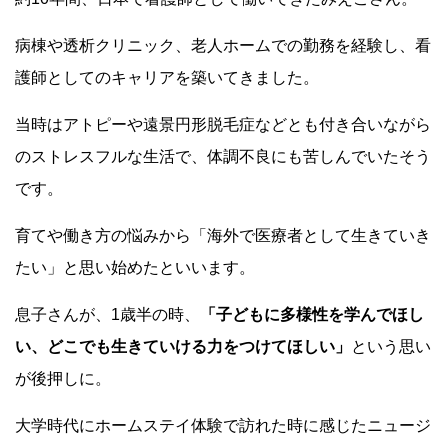
病棟や透析クリニック、老人ホームでの勤務を経験し、看
護師としてのキャリアを築いてきました。
当時は
アトピーや
遠景
円形
脱毛症など
とも付き合いながら
の
ストレスフルな生活で、体調不良にも苦しんでいたそう
です。
育てや働き方の悩みから「海外で医療者として生きていき
たい」と思い始めたといいます。
息子さんが、1歳半の時、
「子どもに多様性を学んでほし
い、どこでも生きていける力をつけてほしい」
という思い
が後押しに。
大学時代に
ホームステイ体験
で訪れた
時に感じた
ニュージ