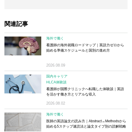
関連記事
海外で働く
看護師の海外就職ロードマップ｜英語力ゼロから
始める準備スケジュールと国別の進め方
2026.08.09
国内キャリア
HLCA体験談
看護師が国際クリニックへ転職した体験談｜英語
を活かす働き方とリアルな収入
2026.08.02
海外で働く
医師の英語論文の読み方｜Abstract→Methodsから
始める5ステップ速読法と論文タイプ別の読解戦略