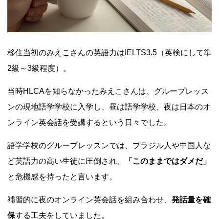
移住当初のみえこさんの英語力はIELTS3.5（英検にして準
2級～3級程度）。
当時HLCAを知らなかったみえこさんは、グループレッス
ンの現地語学学校に入学し、昼は語学学校、夜は日本のオ
ンライン英会話を受講するという日々でした。
語学学校の
グループレッスンでは、
ブラジル人や中国人
な
ど英語力の高い生徒に圧倒され、
「このままではダメだ」
と危機感を持ったと言います。
補習的に夜のオンライン英会話を組み合わせ、
発話量を確
保
する工夫をしていました。