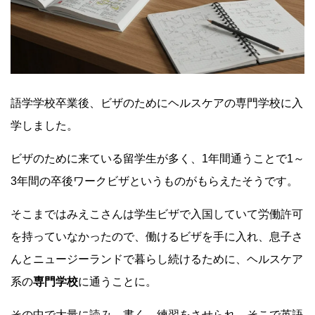
語学学校卒業後、ビザのためにヘルスケアの専門学校に入
学しました。
ビザのために来ている留学生が多く、1年間通うことで1～
3年間の卒後ワークビザというものがもらえたそうです。
そこまではみえこさんは学生ビザで入国してい
て労働許可
を持っていなかった
ので、
働けるビザを手に入れ、
息子さ
んとニュージーランドで暮らし続けるために、ヘルスケア
系の
専門学校
に通うことに。
その中で大量に読み、書く、練習をさせられ、そこで英語