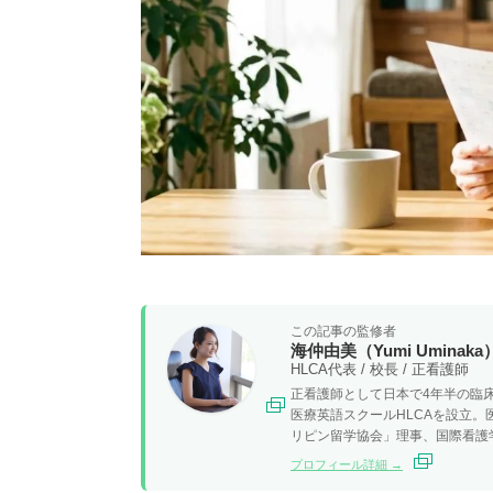
この記事の監修者
海仲由美（Yumi Uminaka
HLCA代表 / 校長 / 正看護師
正看護師として日本で4年半の臨床
医療英語スクールHLCAを設立
リピン留学協会」理事、国際看護
プロフィール詳細 →