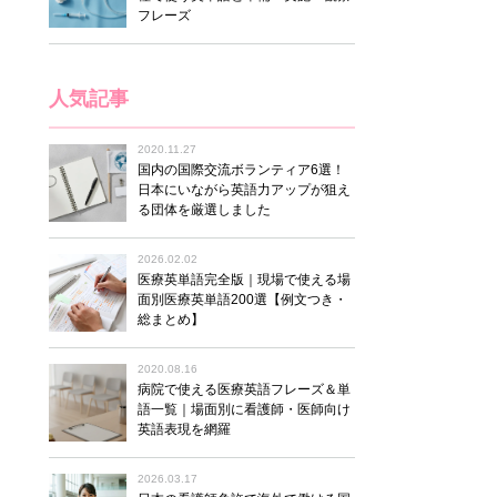
フレーズ
人気記事
2020.11.27
国内の国際交流ボランティア6選！
日本にいながら英語力アップが狙え
る団体を厳選しました
2026.02.02
医療英単語完全版｜現場で使える場
面別医療英単語200選【例文つき・
総まとめ】
2020.08.16
病院で使える医療英語フレーズ＆単
語一覧｜場面別に看護師・医師向け
英語表現を網羅
2026.03.17