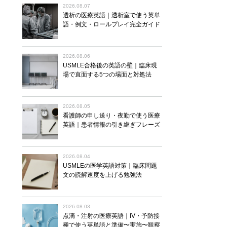
2026.08.07
透析の医療英語｜透析室で使う英単
語・例文・ロールプレイ完全ガイド
2026.08.06
USMLE合格後の英語の壁｜臨床現
場で直面する5つの場面と対処法
2026.08.05
看護師の申し送り・夜勤で使う医療
英語｜患者情報の引き継ぎフレーズ
2026.08.04
USMLEの医学英語対策｜臨床問題
文の読解速度を上げる勉強法
2026.08.03
点滴・注射の医療英語｜IV・予防接
種で使う英単語と準備〜実施〜観察