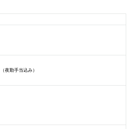
円
00円（夜勤手当込み）
円