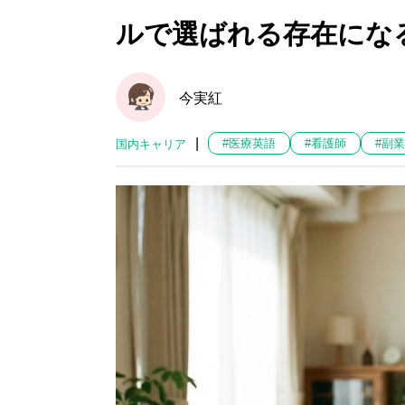
ルで選ばれる存在にな
今実紅
|
#医療英語
#看護師
#副業
国内キャリア