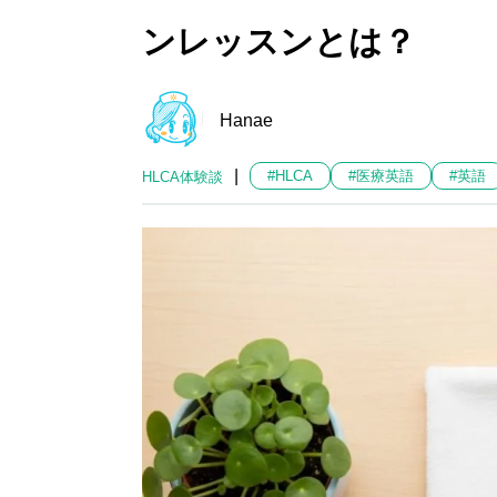
ンレッスンとは？
Hanae
|
#HLCA
#医療英語
#英語
HLCA体験談