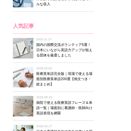
ルな収入
人気記事
2020.11.27
国内の国際交流ボランティア6選！
日本にいながら英語力アップが狙え
る団体を厳選しました
2026.02.02
医療英単語完全版｜現場で使える場
面別医療英単語200選【例文つき・
総まとめ】
2020.08.16
病院で使える医療英語フレーズ＆単
語一覧｜場面別に看護師・医師向け
英語表現を網羅
2026.03.17