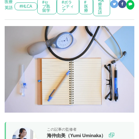
#医
医療
#セ
#ボラ
#
療
#HLCA
ブ島
ンティ
医
英語
英
留学
ア
療
語
この記事の監修者
海仲由美（Yumi Uminaka）