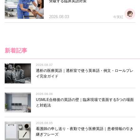
突破する臨床英語対策
2026.08.03
今実紅
新着記事
2026.08.07
透析の医療英語｜透析室で使う英単語・例文・ロールプレ
イ完全ガイド
2026.08.06
USMLE合格後の英語の壁｜臨床現場で直面する5つの場面
と対処法
2026.08.05
看護師の申し送り・夜勤で使う医療英語｜患者情報の引き
継ぎフレーズ