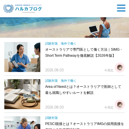
試験対策
海外で働く
オーストラリアで専門医として働く方法｜SIMG・
Short Term Pathwayを徹底解説【2026年版】
2026.08.03
今実紅
試験対策
海外で働く
Area of Needとは？オーストラリアで医師として
最も就職しやすいルートを解説
2026.08.03
今実紅
試験対策
PESCI面接とは？オーストラリアIMGの採用面接を