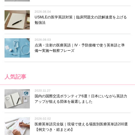
2026.08.04
USMLEの医学英語対策｜臨床問題文の読解速度を上げる
勉強法
2026.08.03
点滴・注射の医療英語｜IV・予防接種で使う英単語と準
備〜実施〜観察フレーズ
人気記事
2020.11.27
国内の国際交流ボランティア6選！日本にいながら英語力
アップが狙える団体を厳選しました
2026.02.02
医療英単語完全版｜現場で使える場面別医療英単語200選
【例文つき・総まとめ】