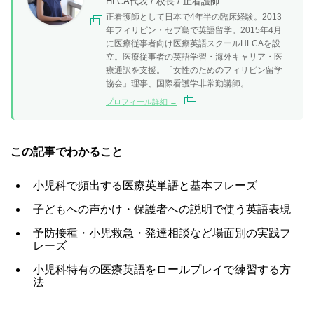
HLCA代表 / 校長 / 正看護師
正看護師として日本で4年半の臨床経験。2013
年フィリピン・セブ島で英語留学。2015年4月
に医療従事者向け医療英語スクールHLCAを設
立。医療従事者の英語学習・海外キャリア・医
療通訳を支援。「女性のためのフィリピン留学
協会」理事、国際看護学非常勤講師。
プロフィール詳細 →
この記事でわかること
小児科で頻出する医療英単語と基本フレーズ
子どもへの声かけ・保護者への説明で使う英語表現
予防接種・小児救急・発達相談など場面別の実践フ
レーズ
小児科特有の医療英語をロールプレイで練習する方
法