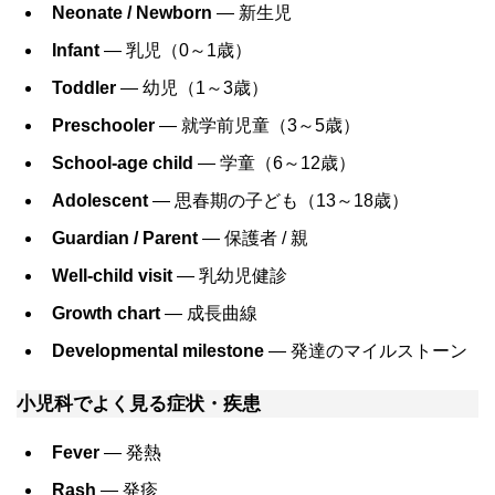
Neonate / Newborn
― 新生児
Infant
― 乳児（0～1歳）
Toddler
― 幼児（1～3歳）
Preschooler
― 就学前児童（3～5歳）
School-age child
― 学童（6～12歳）
Adolescent
― 思春期の子ども（13～18歳）
Guardian / Parent
― 保護者 / 親
Well-child visit
― 乳幼児健診
Growth chart
― 成長曲線
Developmental milestone
― 発達のマイルストーン
小児科でよく見る症状・疾患
Fever
― 発熱
Rash
― 発疹