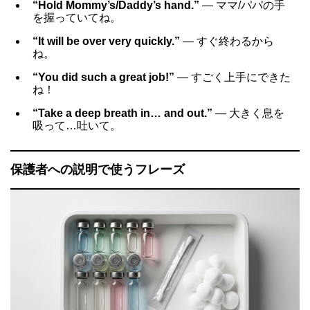
“Hold Mommy’s/Daddy’s hand.”
― ママ/パパの手
を握っていてね。
“It will be over very quickly.”
― すぐ終わるから
ね。
“You did such a great job!”
― すごく上手にできた
ね！
“Take a deep breath in… and out.”
― 大きく息を
吸って…吐いて。
保護者への説明で使うフレーズ