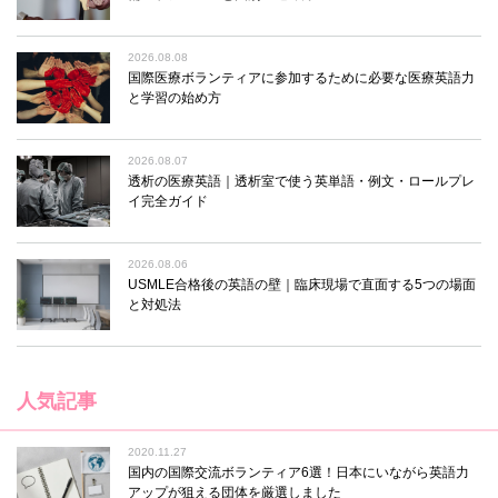
2026.08.08
国際医療ボランティアに参加するために必要な医療英語力
と学習の始め方
2026.08.07
透析の医療英語｜透析室で使う英単語・例文・ロールプレ
イ完全ガイド
2026.08.06
USMLE合格後の英語の壁｜臨床現場で直面する5つの場面
と対処法
人気記事
2020.11.27
国内の国際交流ボランティア6選！日本にいながら英語力
アップが狙える団体を厳選しました