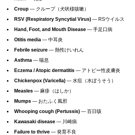
Croup
― クループ（犬吠様咳嗽）
RSV (Respiratory Syncytial Virus)
― RSウイルス
Hand, Foot, and Mouth Disease
― 手足口病
Otitis media
― 中耳炎
Febrile seizure
― 熱性けいれん
Asthma
― 喘息
Eczema / Atopic dermatitis
― アトピー性皮膚炎
Chickenpox (Varicella)
― 水痘（水ぼうそう）
Measles
― 麻疹（はしか）
Mumps
― おたふく風邪
Whooping cough (Pertussis)
― 百日咳
Kawasaki disease
― 川崎病
Failure to thrive
― 発育不良