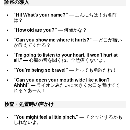
診察の導入
“Hi! What’s your name?”
― こんにちは！お名前
は？
“How old are you?”
― 何歳かな？
“Can you show me where it hurts?”
― どこが痛い
か教えてくれる？
“I’m going to listen to your heart. It won’t hurt at
all.”
― 心臓の音を聞くね。全然痛くないよ。
“You’re being so brave!”
― とっても勇敢だね！
“Can you open your mouth wide like a lion?
Ahhh!”
― ライオンみたいに大きくお口を開けてく
れる？あーん！
検査・処置時の声かけ
“You might feel a little pinch.”
― チクッとするかも
しれないよ。