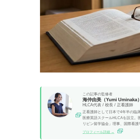
この記事の監修者
海仲由美（Yumi Uminaka
HLCA代表 / 校長 / 正看護師
正看護師として日本で4年半の臨床
医療英語スクールHLCAを設立
リピン留学協会」理事、国際看護
プロフィール詳細 →