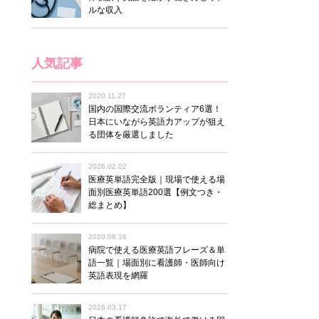
ルな収入
人気記事
2020.11.27
国内の国際交流ボランティア6選！
日本にいながら英語力アップが狙え
る団体を厳選しました
2026.02.02
医療英単語完全版｜現場で使える場
面別医療英単語200選【例文つき・
総まとめ】
2020.08.16
病院で使える医療英語フレーズ＆単
語一覧｜場面別に看護師・医師向け
英語表現を網羅
2026.03.17