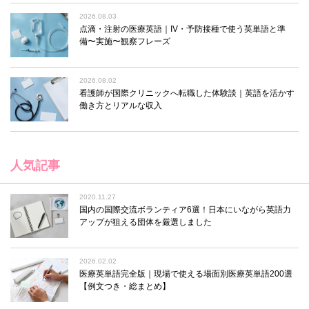
2026.08.03
点滴・注射の医療英語｜IV・予防接種で使う英単語と準
備〜実施〜観察フレーズ
2026.08.02
看護師が国際クリニックへ転職した体験談｜英語を活かす
働き方とリアルな収入
人気記事
2020.11.27
国内の国際交流ボランティア6選！日本にいながら英語力
アップが狙える団体を厳選しました
2026.02.02
医療英単語完全版｜現場で使える場面別医療英単語200選
【例文つき・総まとめ】