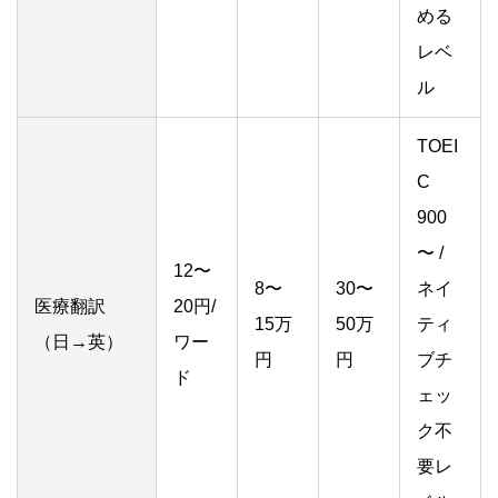
める
レベ
ル
TOEI
C
900
〜 /
12〜
8〜
30〜
ネイ
医療翻訳
20円/
15万
50万
ティ
（日→英）
ワー
円
円
ブチ
ド
ェッ
ク不
要レ