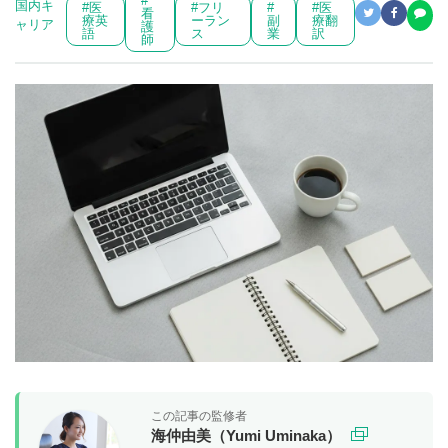
#
国内キ
#医
#フリ
#
#医
看
療英
ーラン
副
療翻
ャリア
護
語
ス
業
訳
師
この記事の監修者
海仲由美（Yumi Uminaka）