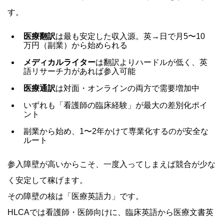
す。
医療翻訳
は最も安定した収入源。英→日で月5〜10
万円（副業）から始められる
メディカルライター
は翻訳よりハードルが低く、英
語リサーチ力があれば参入可能
医療通訳
は対面・オンラインの両方で需要増加中
いずれも「看護師の臨床経験」が最大の差別化ポイ
ント
副業から始め、1〜2年かけて専業化するのが安全な
ルート
参入障壁が高いからこそ、一度入ってしまえば競合が少な
く安定して稼げます。
その障壁の核は「医療英語力」です。
HLCAでは看護師・医師向けに、臨床英語から医療文書英