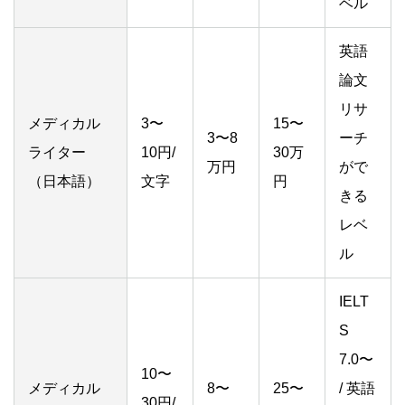
ベル
英語
論文
リサ
メディカル
3〜
15〜
3〜8
ーチ
ライター
10円/
30万
万円
がで
（日本語）
文字
円
きる
レベ
ル
IELT
S
7.0〜
10〜
メディカル
8〜
25〜
/ 英語
30円/