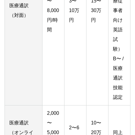
〜
3〜
15〜
療従
医療通訳
8,000
10万
30万
事者
（対面）
円/時
円
円
向け
間
英語
試
験）
B〜 /
医療
通訳
技能
認定
2,000
医療通訳
〜
10〜
2〜6
（オンライ
5,000
20万
同上