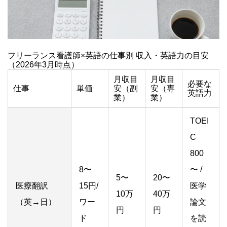
フリーランス看護師×英語の仕事別 収入・英語力の目安
（2026年3月時点）
月収目
月収目
必要な
仕事
単価
安（副
安（専
英語力
業）
業）
TOEI
C
800
8〜
〜 /
5〜
20〜
医療翻訳
15円/
医学
10万
40万
（英→日）
ワー
論文
円
円
ド
を読