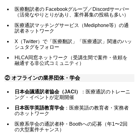
医療翻訳者の Facebookグループ／Discordサーバー
（活発なやりとりがあり、案件募集の投稿も多い）
医療通訳マッチングサービス（Mediphone等）の通
訳者ネットワーク
X（Twitter）で「医療翻訳」「医療通訳」関連のハッ
シュタグをフォロー
HLCA同窓ネットワーク（受講生間で案件・依頼を
融通する非公式コミュニティ）
② オフラインの業界団体・学会
日本会議通訳者協会（JACI）
：医療通訳のトレーニ
ング・イベントが定期開催
日本医学英語教育学会
：医療英語の教育者・実務者
のネットワーク
医療系学会の通訳者枠・Boothへの応募（年1〜2回
の大型案件チャンス）