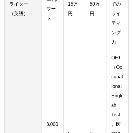
ライター
15万
50万
での
ワー
（英語）
円
円
ライ
ド
ティ
ング
力
OET
（Oc
cupat
ional
Engli
sh
Test
3,000
。医