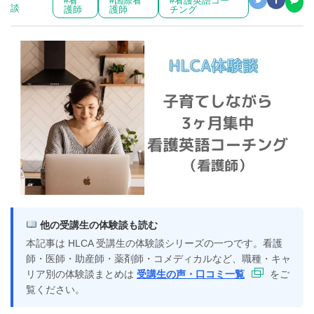
#看
#国際看
#看護英語コー
談
護師
護師
チング
他の受講生の体験談も読む
本記事は HLCA 受講生の体験談シリーズの一つです。看護
師・医師・助産師・薬剤師・コメディカルなど、職種・キャ
リア別の体験談まとめは
受講生の声・口コミ一覧
をご
覧ください。