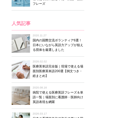
フレーズ
人気記事
2020.11.27
国内の国際交流ボランティア6選！
日本にいながら英語力アップが狙え
る団体を厳選しました
2026.02.02
医療英単語完全版｜現場で使える場
面別医療英単語200選【例文つき・
総まとめ】
2020.08.16
病院で使える医療英語フレーズ＆単
語一覧｜場面別に看護師・医師向け
英語表現を網羅
2026.03.17