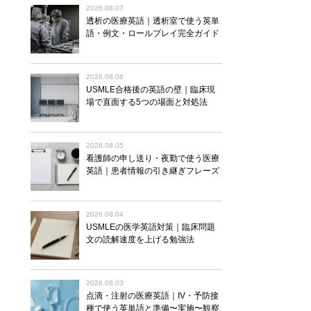
2026.08.07
透析の医療英語｜透析室で使う英単
語・例文・ロールプレイ完全ガイド
2026.08.06
USMLE合格後の英語の壁｜臨床現
場で直面する5つの場面と対処法
2026.08.05
看護師の申し送り・夜勤で使う医療
英語｜患者情報の引き継ぎフレーズ
2026.08.04
USMLEの医学英語対策｜臨床問題
文の読解速度を上げる勉強法
2026.08.03
点滴・注射の医療英語｜IV・予防接
種で使う英単語と準備〜実施〜観察