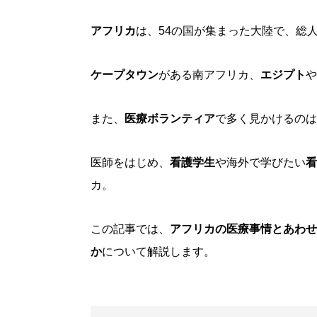
アフリカ
は、54の国が集まった大陸で、総
ケープタウン
がある南アフリカ、
エジプト
や
また、
医療ボランティア
で多く見かけるのは
医師をはじめ、
看護学生
や海外で学びたい
看
カ。
この記事では、
アフリカの医療事情とあわせ
か
について解説します。