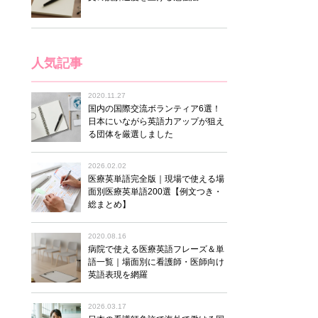
人気記事
2020.11.27
国内の国際交流ボランティア6選！
日本にいながら英語力アップが狙え
る団体を厳選しました
2026.02.02
医療英単語完全版｜現場で使える場
面別医療英単語200選【例文つき・
総まとめ】
2020.08.16
病院で使える医療英語フレーズ＆単
語一覧｜場面別に看護師・医師向け
英語表現を網羅
2026.03.17