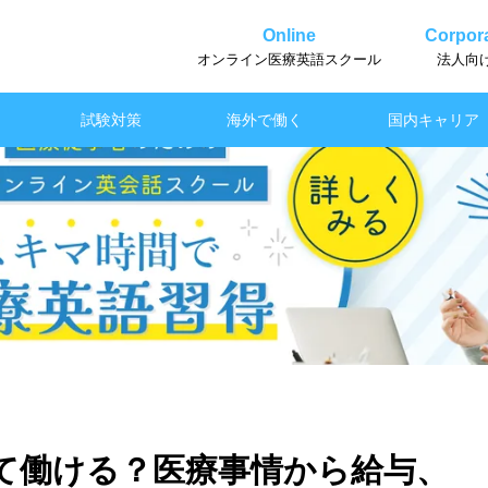
Online
Corpora
オンライン医療英語スクール
法人向
試験対策
海外で働く
国内キャリア
て働ける？医療事情から給与、