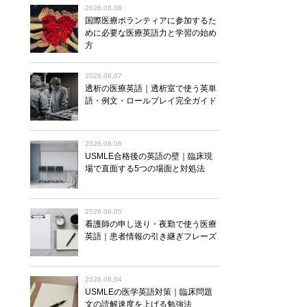
2026.08.08
国際医療ボランティアに参加するた
めに必要な医療英語力と学習の始め
方
2026.08.07
透析の医療英語｜透析室で使う英単
語・例文・ロールプレイ完全ガイド
2026.08.06
USMLE合格後の英語の壁｜臨床現
場で直面する5つの場面と対処法
2026.08.05
看護師の申し送り・夜勤で使う医療
英語｜患者情報の引き継ぎフレーズ
2026.08.04
USMLEの医学英語対策｜臨床問題
文の読解速度を上げる勉強法