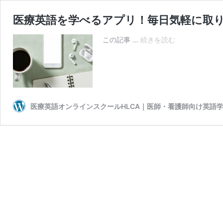
医療英語を学べるアプリ！毎日気軽に取り
医
この記事 …
続きを読む
療
英
語
を
学
べ
医療英語オンラインスクールHLCA｜医師・看護師向け英語
る
ア
プ
リ！
毎
日
気
軽
に
取
り