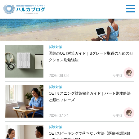
試験対策
医師のOET対策ガイド｜Bグレード取得のためのセ
クション別勉強法
2026.08.03
今実紅
試験対策
OETリスニング対策完全ガイド｜パート別攻略法
と頻出フレーズ
2026.07.24
今実紅
試験対策
OETスピーキングで落ちない方法【医療英語講師