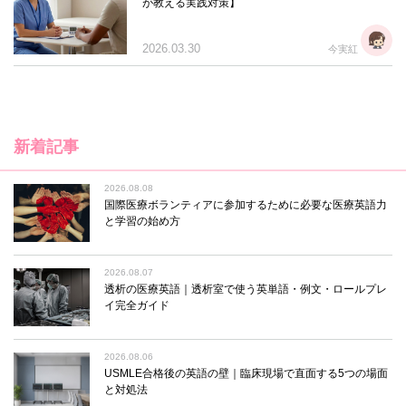
が教える実践対策】
2026.03.30
今実紅
新着記事
2026.08.08
国際医療ボランティアに参加するために必要な医療英語力
と学習の始め方
2026.08.07
透析の医療英語｜透析室で使う英単語・例文・ロールプレ
イ完全ガイド
2026.08.06
USMLE合格後の英語の壁｜臨床現場で直面する5つの場面
と対処法