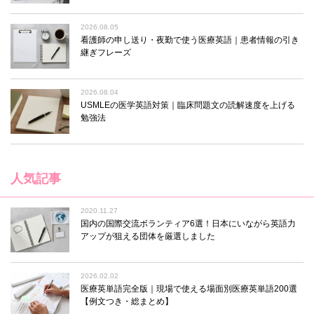
2026.08.05
看護師の申し送り・夜勤で使う医療英語｜患者情報の引き
継ぎフレーズ
2026.08.04
USMLEの医学英語対策｜臨床問題文の読解速度を上げる
勉強法
人気記事
2020.11.27
国内の国際交流ボランティア6選！日本にいながら英語力
アップが狙える団体を厳選しました
2026.02.02
医療英単語完全版｜現場で使える場面別医療英単語200選
【例文つき・総まとめ】