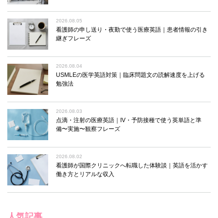
2026.08.05
看護師の申し送り・夜勤で使う医療英語｜患者情報の引き
継ぎフレーズ
2026.08.04
USMLEの医学英語対策｜臨床問題文の読解速度を上げる
勉強法
2026.08.03
点滴・注射の医療英語｜IV・予防接種で使う英単語と準
備〜実施〜観察フレーズ
2026.08.02
看護師が国際クリニックへ転職した体験談｜英語を活かす
働き方とリアルな収入
人気記事